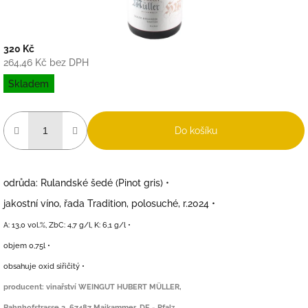
320 Kč
264,46 Kč bez DPH
Měrná
Skladem
cena:
Do košíku
odrůda: Rulandské šedé (Pinot gris) •
jakostní víno, řada Tradition, polosuché, r.2024 •
A: 13,0 vol.%, ZbC: 4,7 g/l, K: 6,1 g/l •
objem 0,75l •
obsahuje oxid siřičitý •
producent: vinařství WEINGUT HUBERT MÜLLER,
Bahnhofstrasse 3, 67487 Maikammer, DE - Pfalz