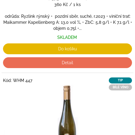
Měrná
360 Kč / 1 ks
cena:
odrůda: Ryzlink rýnský • pozdní sběr, suché, r.2023 • viniční trať:
Maikammer Kapellenberg A: 13,0 vol %, • ZbC: 5,8 g/l • K 7,1 g/l •
objem 0,75l •...
SKLADEM
Do košíku
Detail
Kód:
WHM 447
TIP
BÍLÉ VÍNO