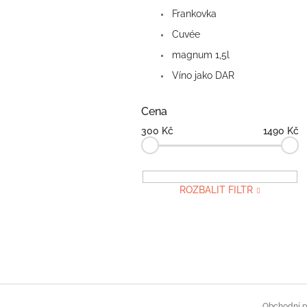
Frankovka
Cuvée
magnum 1,5l
Víno jako DAR
Cena
300
Kč
1490
Kč
ROZBALIT FILTR
Z
á
Obchodní 