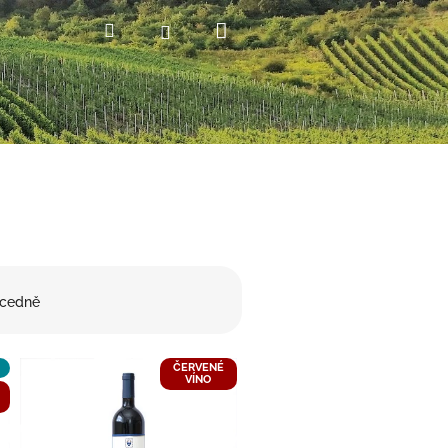
Nákupní
Hledat
Přihlášení
košík
cedně
ČERVENÉ
VÍNO