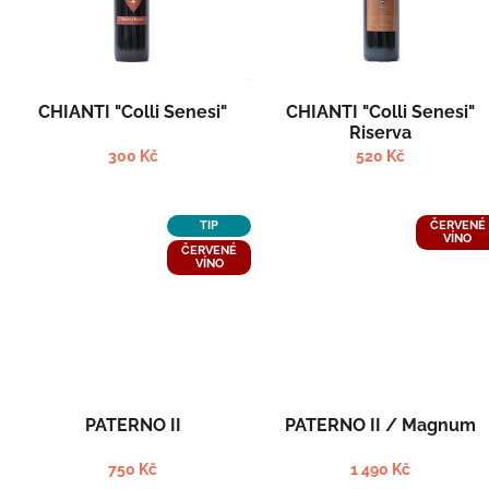
s
o
p
d
r
u
o
k
d
t
CHIANTI "Colli Senesi"
CHIANTI "Colli Senesi"
u
ů
Riserva
k
300 Kč
520 Kč
t
ů
TIP
ČERVENÉ
VÍNO
ČERVENÉ
VÍNO
PATERNO II
PATERNO II / Magnum
750 Kč
1 490 Kč