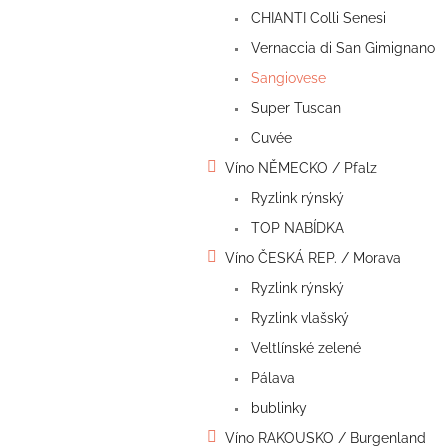
n
CHIANTI Colli Senesi
e
l
Vernaccia di San Gimignano
Sangiovese
Super Tuscan
Cuvée
Víno NĚMECKO / Pfalz
Ryzlink rýnský
TOP NABÍDKA
Víno ČESKÁ REP. / Morava
Ryzlink rýnský
Ryzlink vlašský
Veltlínské zelené
Pálava
bublinky
Víno RAKOUSKO / Burgenland