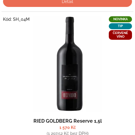
Detail
Kód:
SH_04M
NOVINKA
TIP
ČERVENÉ
VÍNO
RIED GOLDBERG Reserve 1,5l
1 570 Kč
(1 297,52 Kč bez DPH)