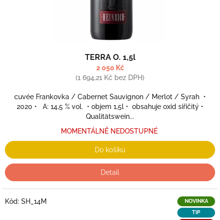
TERRA O. 1,5l
2 050 Kč
(1 694,21 Kč bez DPH)
cuvée Frankovka / Cabernet Sauvignon / Merlot / Syrah •
2020 • A: 14,5 % vol. • objem 1,5l • obsahuje oxid siřičitý •
Qualitätswein...
MOMENTÁLNĚ NEDOSTUPNÉ
Do košíku
Detail
Kód:
SH_14M
NOVINKA
TIP