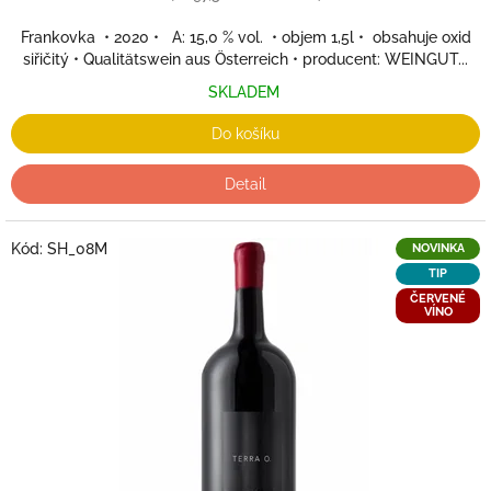
Frankovka • 2020 • A: 15,0 % vol. • objem 1,5l • obsahuje oxid
siřičitý • Qualitätswein aus Österreich • producent: WEINGUT...
SKLADEM
Do košíku
Detail
Kód:
SH_08M
NOVINKA
TIP
ČERVENÉ
VÍNO