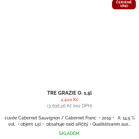
ČERVENÉ
VÍNO
TRE GRAZIE O. 1,5l
4 400 Kč
(3 636,36 Kč bez DPH)
cuvée Cabernet Sauvignon / Cabernet Franc • 2019 • A: 14,5 %
vol. • objem 1,5l • obsahuje oxid siřičitý • Qualitätswein aus...
SKLADEM