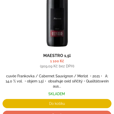
r
o
d
u
k
t
ů
MAESTRO 1,5l
1 100 Kč
(909,09 Kč bez DPH)
cuvée Frankovka / Cabernet Sauvignon / Merlot • 2021 • A:
14,0 % vol. • objem 1,5l • obsahuje oxid siřičitý • Qualitätswein
aus...
SKLADEM
Do košíku