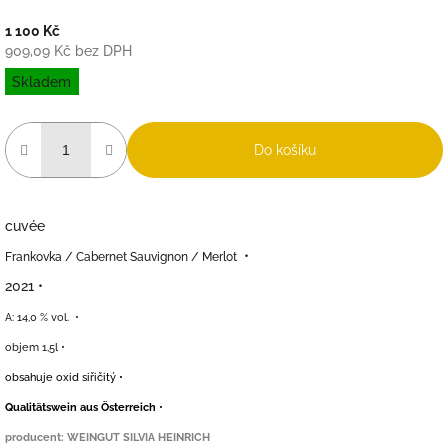
1 100 Kč
909,09 Kč bez DPH
Měrná
Skladem
cena:
Do košíku
cuvée
•
Frankovka / Cabernet Sauvignon / Merlot
2021
•
A: 14,0 % vol. •
objem 1,5l •
obsahuje oxid siřičitý •
Qualitätswein aus Österreich
•
producent: WEINGUT SILVIA HEINRICH