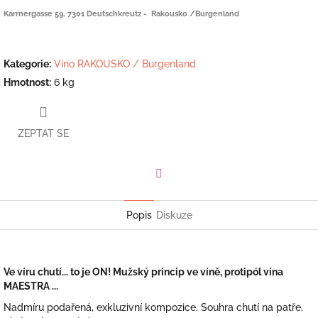
Karrnergasse 59, 7301 Deutschkreutz - Rakousko /Burgenland
Kategorie
:
Víno RAKOUSKO / Burgenland
Hmotnost
:
6 kg
ZEPTAT SE
Facebook
Popis
Diskuze
Ve víru chutí... to je ON! Mužský princip ve víně, protipól vína
MAESTRA ...
Nadmíru podařená, exkluzivní kompozice. Souhra chutí na patře,