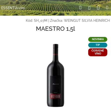
Přejít
Nák
Hledat
Přihlášení
na
ESSENTIA.vino
obsah
koší
Kód:
SH_07M
|
Značka:
WEINGUT SILVIA HEINRICH
MAESTRO 1,5l
NOVINKA
TIP
ČERVENÉ
VÍNO