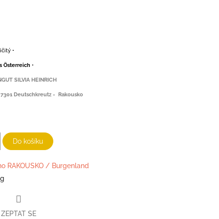
čitý •
s Österreich
•
NGUT SILVIA HEINRICH
, 7301 Deutschkreutz - Rakousko
Do košíku
no RAKOUSKO / Burgenland
kg
ZEPTAT SE