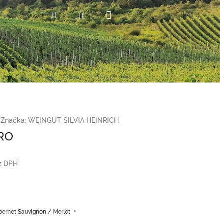
Nákupní
Hledat
Přihlášení
košík
Značka:
WEINGUT SILVIA HEINRICH
RO
z DPH
•
bernet Sauvignon / Merlot