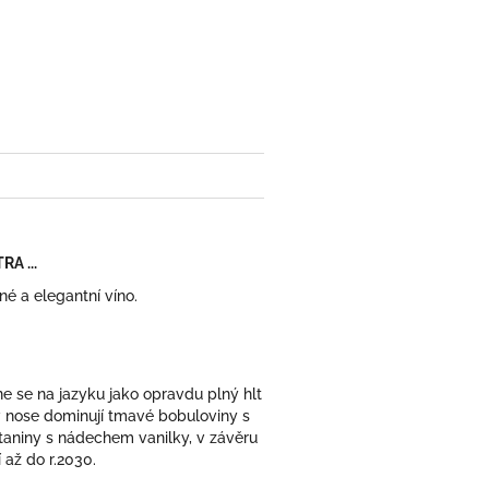
RA ...
é a elegantní víno.
yne se na jazyku jako opravdu plný hlt
v nose dominují tmavé bobuloviny s
taniny s nádechem vanilky, v závěru
 až do r.2030.