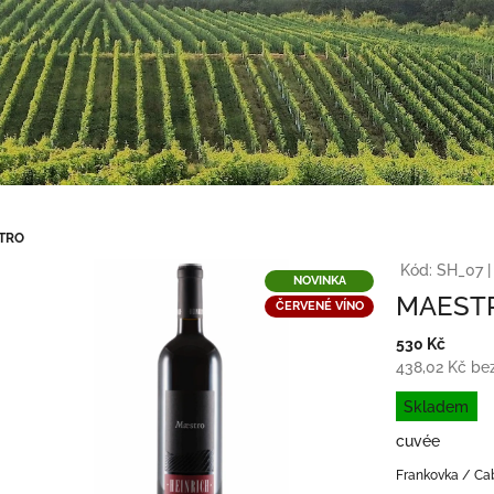
TRO
Kód:
SH_07
|
NOVINKA
MAEST
ČERVENÉ VÍNO
530 Kč
438,02 Kč be
Měrná
Skladem
cena:
cuvée
Frankovka / Ca