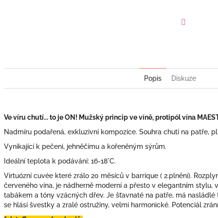
Facebook
Popis
Diskuze
Ve víru chutí... to je ON! Mužský princip ve víně, protipól vína MAEST
Nadmíru podařená, exkluzivní kompozice. Souhra chutí na patře, pln
Vynikající k pečeni, jehněčímu a kořeněným sýrům.
Ideální teplota k podávání: 16-18°C.
Virtuózní cuvée které zrálo 20 měsíců v barrique ( 2.plnění). Rozpl
červeného vína, je nádherně moderní a přesto v elegantním stylu, 
tabákem a tóny vzácných dřev. Je šťavnaté na patře, má nasládlé 
se hlásí švestky a zralé ostružiny, velmi harmonické. Potenciál zrání