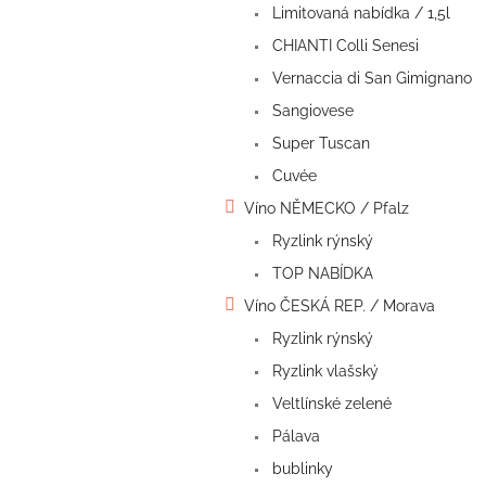
a
Limitovaná nabídka / 1,5l
n
CHIANTI Colli Senesi
e
l
Vernaccia di San Gimignano
Sangiovese
Super Tuscan
Cuvée
Víno NĚMECKO / Pfalz
Ryzlink rýnský
TOP NABÍDKA
Víno ČESKÁ REP. / Morava
Ryzlink rýnský
Ryzlink vlašský
Veltlínské zelené
Pálava
bublinky