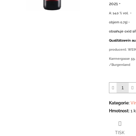
2021
•
A: 14,0 % vol. •
objem 0,75l •
obsahuje oxid siři
Qualitätswein au
producent: WEI
Karrnergasse 59
/Burgenland
Kategorie
:
Ví
Hmotnost
:
1 
TISK